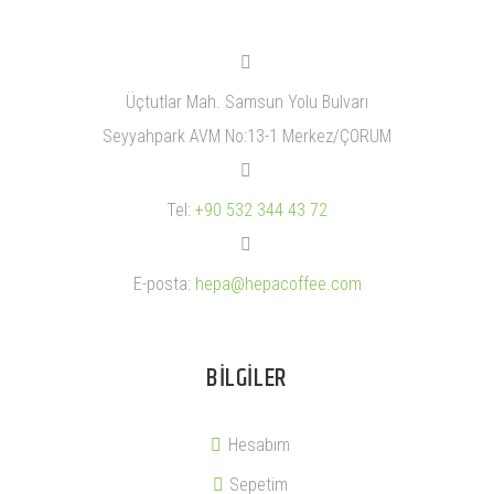


Üçtutlar Mah. Samsun Yolu Bulvarı
Seyyahpark AVM No:13-1 Merkez/ÇORUM


Tel:
+90 532 344 43 72


E-posta:
hepa@hepacoffee.com
BILGILER
Hesabım
Sepetim