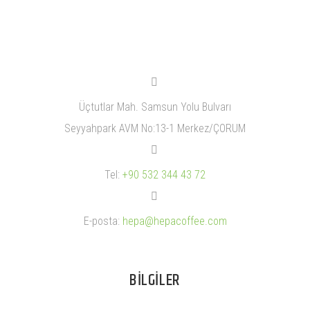


Üçtutlar Mah. Samsun Yolu Bulvarı
Seyyahpark AVM No:13-1 Merkez/ÇORUM


Tel:
+90 532 344 43 72


E-posta:
hepa@hepacoffee.com
BILGILER