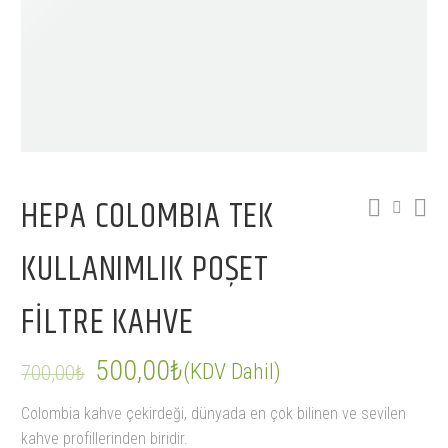
-29%
HEPA COLOMBIA TEK
KULLANIMLIK POŞET
FILTRE KAHVE
500,00
₺
(KDV Dahil)
700,00
₺
Orijinal
Şu
Colombia kahve çekirdeği, dünyada en çok bilinen ve sevilen
fiyat:
andaki
kahve profillerinden biridir.