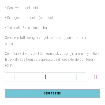
700,00₺.
fiyat:
500,00₺.
• Canlı ve dengeli asidite
• Orta gövde (ne çok ağır, ne çok hafif)
• Tat profili: Elma , limon , bal
Genellikle tatlı, dengeli ve çok temiz bir (içim sonrası his)
bırakır.
Colombia kahvesi, özellikle yumuşak ve zengin aromasıyla, hem
filtre kahvede hem de espresso bazlı içeceklerde çok tercih
edilir.
HEPA
-
+
COLOMBIA
Tek
Kullanımlık
SEPETE EKLE
Poşet
Filtre