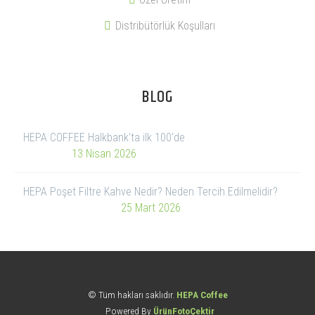
Distribütörlük Koşulları
BLOG
HEPA COFFEE Halkbank'ta ilk 100'de
13 Nisan 2026
HEPA Poşet Filtre Kahve Nedir? Neden Tercih Edilmelidir?
25 Mart 2026
© Tüm hakları saklıdır.
HEPA Coffee
Powered By
ÜrünFotoÇektir