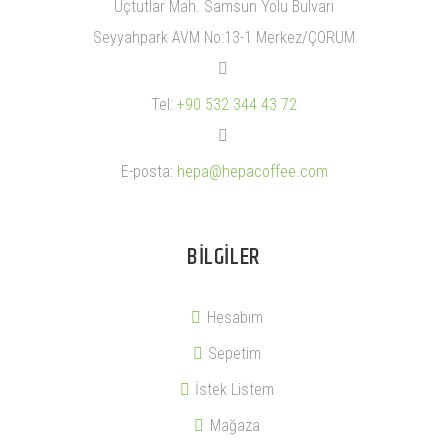
Üçtutlar Mah. Samsun Yolu Bulvarı
Seyyahpark AVM No:13-1 Merkez/ÇORUM


Tel:
+90 532 344 43 72


E-posta:
hepa@hepacoffee.com
BILGILER
Hesabım
Sepetim
İstek Listem
Mağaza