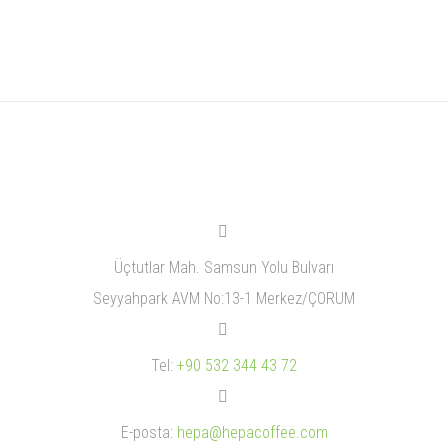


Üçtutlar Mah. Samsun Yolu Bulvarı
Seyyahpark AVM No:13-1 Merkez/ÇORUM


Tel:
+90 532 344 43 72


E-posta:
hepa@hepacoffee.com